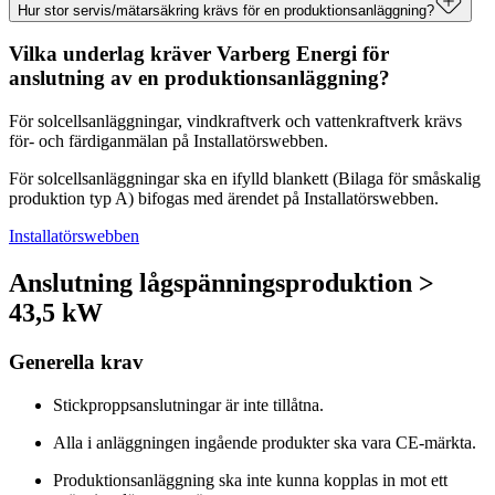
Hur stor servis/mätarsäkring krävs för en produktionsanläggning?
Vilka underlag kräver Varberg Energi för
Hur stor servis/mätarsäkring krävs för en
produktionsanläggning
anslutning av en produktionsanläggning?
För solcellsanläggningar, vindkraftverk och vattenkraftverk krävs
Minsta
Maximal effekt på
för- och färdiganmälan på Installatörswebben.
servis/mätarsäkring
produktionsanläggning
För solcellsanläggningar ska en ifylld blankett (Bilaga för småskalig
produktion typ A) bifogas med ärendet på Installatörswebben.
16 A
11 kW
Installatörswebben
20 A
13,8 kW
Anslutning lågspänningsproduktion >
43,5 kW
25 A
17,3 kW
Generella krav
35 A
24,2 kW
Stickproppsanslutningar är inte tillåtna.
Alla i anläggningen ingående produkter ska vara CE-märkta.
50 A
34,6 kW
Produktionsanläggning ska inte kunna kopplas in mot ett