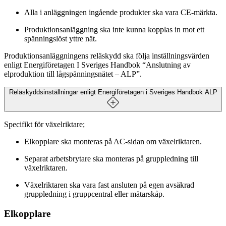
Alla i anläggningen ingående produkter ska vara CE-märkta.
Produktionsanläggning ska inte kunna kopplas in mot ett
spänningslöst yttre nät.
Produktionsanläggningens reläskydd ska följa inställningsvärden
enligt Energiföretagen I Sveriges Handbok “Anslutning av
elproduktion till lågspänningsnätet – ALP”.
Reläskyddsinställningar enligt Energiföretagen i Sveriges Handbok ALP
Specifikt för växelriktare;
Reläskyddsinställningar enligt Energiföretagen i Sveriges
Handbok ALP
Elkopplare ska monteras på AC-sidan om växelriktaren.
Separat arbetsbrytare ska monteras på gruppledning till
Parameter
Funktionstid [S]
Funktionsnivå
växelriktaren.
Växelriktaren ska vara fast ansluten på egen avsäkrad
Överspänning (steg 2)
60
230 V + 10 %
gruppledning i gruppcentral eller mätarskåp.
Elkopplare
Överspänning (steg 1)
0,2
230 V + 15 %