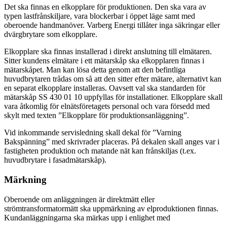
Det ska finnas en elkopplare för produktionen. Den ska vara av
typen lastfrånskiljare, vara blockerbar i öppet läge samt med
Underspänning
0,2
230 V - 15 %
oberoende handmanöver. Varberg Energi tillåter inga säkringar eller
dvärgbrytare som elkopplare.
Överfrekvens
0,5
>51,5 Hz
Elkopplare ska finnas installerad i direkt anslutning till elmätaren.
Sitter kundens elmätare i ett mätarskåp ska elkopplaren finnas i
mätarskåpet. Man kan lösa detta genom att den befintliga
Underfrekvens
0,5
<47,5 Hz
huvudbrytaren trådas om så att den sitter efter mätare, alternativt kan
en separat elkopplare installeras. Oavsett val ska standarden för
mätarskåp SS 430 01 10 uppfyllas för installationer. Elkopplare skall
Oönskad ö-drift
0,5
2,5 Hz/s
vara åtkomlig för elnätsföretagets personal och vara försedd med
skylt med texten ”Elkopplare för produktionsanläggning”.
Vid inkommande servisledning skall dekal för ”Varning
Bakspänning” med skrivrader placeras. På dekalen skall anges var i
fastigheten produktion och matande nät kan frånskiljas (t.ex.
huvudbrytare i fasadmätarskåp).
Märkning
Oberoende om anläggningen är direktmätt eller
strömtransformatormätt ska uppmärkning av elproduktionen finnas.
Kundanläggningarna ska märkas upp i enlighet med