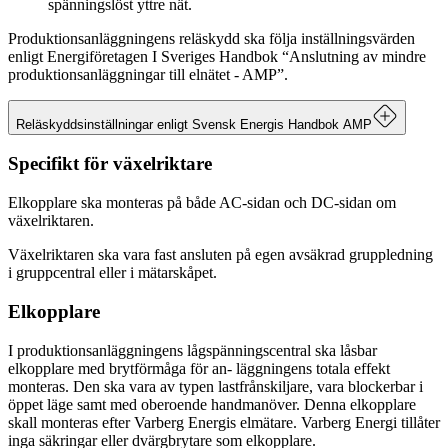
spänningslöst yttre nät.
63 A
43,5 kW
Produktionsanläggningens reläskydd ska följa inställningsvärden
enligt Energiföretagen I Sveriges Handbok “Anslutning av mindre
produktionsanläggningar till elnätet - AMP”.
Reläskyddsinställningar enligt Svensk Energis Handbok AMP
Specifikt för växelriktare
Reläskyddsinställningar enligt Svensk Energis Handbok AMP
Elkopplare ska monteras på både AC-sidan och DC-sidan om
Parameter
Funktionstid [s]
Funktionsnivå
växelriktaren.
Växelriktaren ska vara fast ansluten på egen avsäkrad gruppledning
Överspänning
0,2 s
400 V + 20%
i gruppcentral eller i mätarskåpet.
Elkopplare
Underspänning
0,5 s
400 V - 20%
I produktionsanläggningens lågspänningscentral ska låsbar
elkopplare med brytförmåga för an- läggningens totala effekt
Överfrekvens
0,5 s
52 Hz
monteras. Den ska vara av typen lastfrånskiljare, vara blockerbar i
öppet läge samt med oberoende handmanöver. Denna elkopplare
skall monteras efter Varberg Energis elmätare. Varberg Energi tillåter
Underfrekvens
0,5 s
47,5 Hz
inga säkringar eller dvärgbrytare som elkopplare.