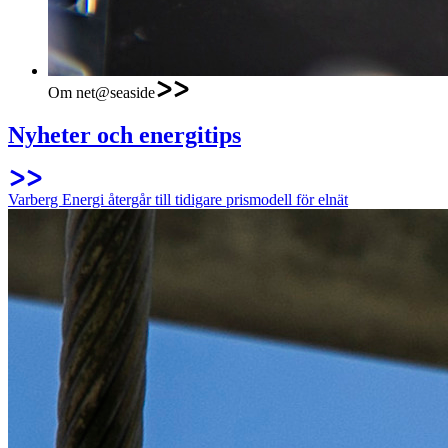
Om net@seaside
Nyheter och energitips
Varberg Energi återgår till tidigare prismodell för elnät