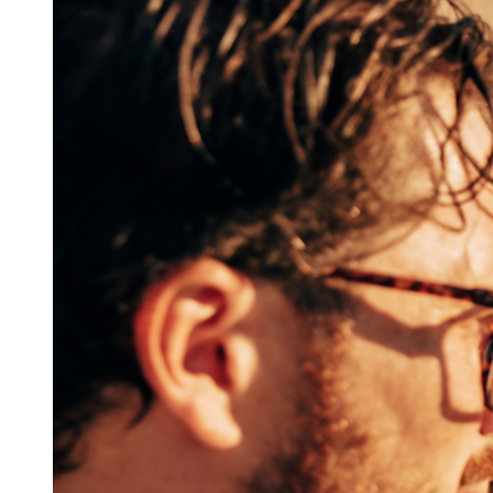
Kontaktuppgifter till respektive tjänsteleverantör hittar du i
Tjänsteguiden. Välj vilken tjänst det handlar om så hittar du
de olika leverantörerna där.
Steg 3
Vid fel på digital-tv ska du som tittar på digital-tv via
net@seaside kontakta din tjänsteleverantör. Har du inte valt
tjänsteleverantör/kanalpaket utan endast har Baspaket (SVT1,
SVT2, SVT24, Barnkanalen och Kunskapskanalen) ska du
kontakta Kalejdo, telefon 0771-19 17 00.