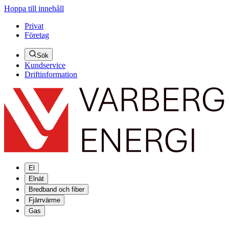
Hoppa till innehåll
Privat
Företag
Sök
Kundservice
Driftinformation
El
Elnät
Bredband och fiber
Fjärrvärme
Gas