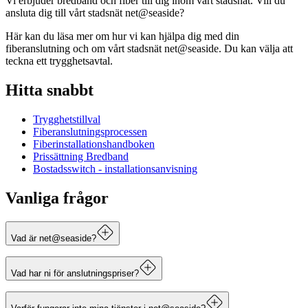
Vi erbjuder bredband och fiber till dig inom vårt stadsnät. Vill du 
ansluta dig till vårt stadsnät net@seaside?
Här kan du läsa mer om hur vi kan hjälpa dig med din
fiberanslutning och om vårt stadsnät net@seaside. Du kan välja att
teckna ett trygghetsavtal.
Hitta snabbt
Trygghetstillval
Fiberanslutningsprocessen
Fiberinstallationshandboken
Prissättning Bredband
Bostadsswitch - installationsanvisning
Vanliga frågor
Vad är net@seaside?
net@seaside är Varbergs öppna stadsnät där du kan välja bland
Vad har ni för anslutningspriser?
många digitala tjänster.
Här hittar du våra anslutningspriser för net@seaside.