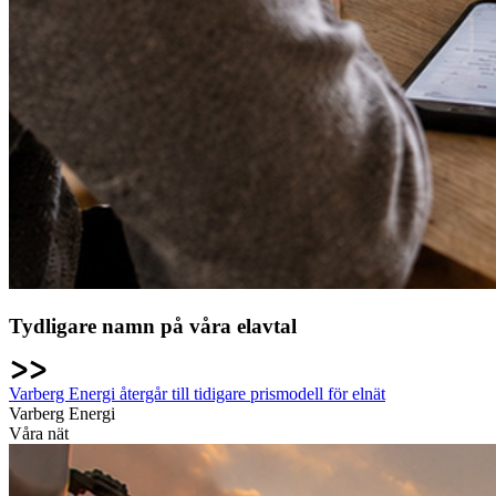
Tydligare namn på våra elavtal
Varberg Energi återgår till tidigare prismodell för elnät
Varberg Energi
Våra nät