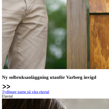
Ny solbruksanläggning utanför Varberg invigd
Tydligare namn på våra elavtal
Elavtal