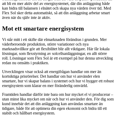
att bli en mer aktiv del av energisystemet, där din anläggning både
kan bidra till balansen i elnätet och skapa nya värden över tid. Med
Flex Sol sker detta automatiskt, så att din anläggning arbetar smart
även när du själv inte är aktiv.
Mot ett smartare energisystem
Vi står mitt i ett skifte där elmarknaden förändras i grunden. Mer
väderberoende produktion, större variationer och nya
marknadsvillkor gör att flexibilitet blir allt viktigare. Här får lokala
lösningar, som flexstyrning av solcellsanläggningar, en allt större
roll. Lösningar som Flex Sol är ett exempel på hur denna utveckling
redan nu omsätts i praktiken.
Utvecklingen visar också att energifrågan handlar om mer än
kortsiktiga prisrörelser. Det handlar om hur vi använder elen
smartare, hur vi skapar balans i systemet och hur vi bygger ett robust
energisystem som klarar en mer föränderlig omvärld.
Framtiden handlar därför inte bara om hur mycket el vi producerar –
utan minst lika mycket om när och hur vi använder den. För dig som
kund innebär det att din anläggning kan användas smartare än
tidigare, både för att optimera din egen ekonomi och bidra till ett
stabilt och hållbart energisystem.