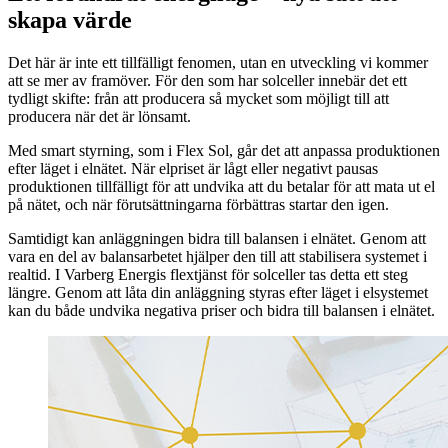
skapa värde
Det här är inte ett tillfälligt fenomen, utan en utveckling vi kommer
att se mer av framöver. För den som har solceller innebär det ett
tydligt skifte: från att producera så mycket som möjligt till att
producera när det är lönsamt.
Med smart styrning, som i Flex Sol, går det att anpassa produktionen
efter läget i elnätet. När elpriset är lågt eller negativt pausas
produktionen tillfälligt för att undvika att du betalar för att mata ut el
på nätet, och när förutsättningarna förbättras startar den igen.
Samtidigt kan anläggningen bidra till balansen i elnätet. Genom att
vara en del av balansarbetet hjälper den till att stabilisera systemet i
realtid. I Varberg Energis flextjänst för solceller tas detta ett steg
längre. Genom att låta din anläggning styras efter läget i elsystemet
kan du både undvika negativa priser och bidra till balansen i elnätet.