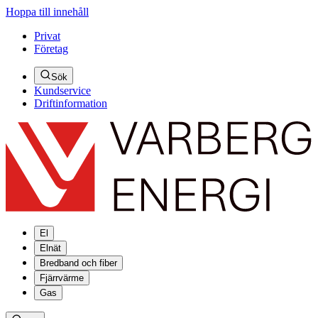
Hoppa till innehåll
Privat
Företag
Sök
Kundservice
Driftinformation
El
Elnät
Bredband och fiber
Fjärrvärme
Gas