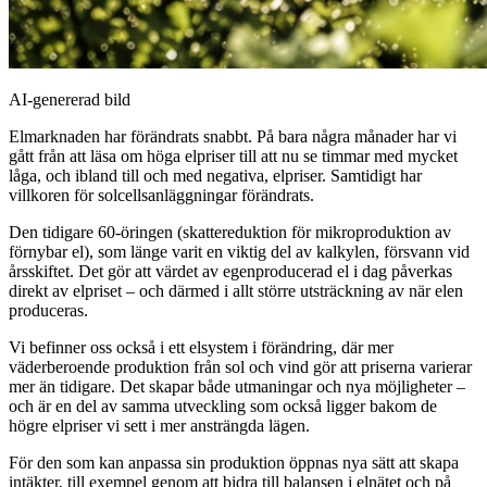
AI-genererad bild
Elmarknaden har förändrats snabbt. På bara några månader har vi 
gått från att läsa om höga elpriser till att nu se timmar med mycket 
låga, och ibland till och med negativa, elpriser. Samtidigt har 
villkoren för solcellsanläggningar förändrats.
Den tidigare 60-öringen (skattereduktion för mikroproduktion av
förnybar el), som länge varit en viktig del av kalkylen, försvann vid
årsskiftet. Det gör att värdet av egenproducerad el i dag påverkas
direkt av elpriset – och därmed i allt större utsträckning av när elen
produceras.
Vi befinner oss också i ett elsystem i förändring, där mer
väderberoende produktion från sol och vind gör att priserna varierar
mer än tidigare. Det skapar både utmaningar och nya möjligheter –
och är en del av samma utveckling som också ligger bakom de
högre elpriser vi sett i mer ansträngda lägen.
För den som kan anpassa sin produktion öppnas nya sätt att skapa
intäkter, till exempel genom att bidra till balansen i elnätet och på