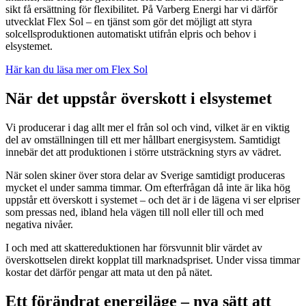
sikt få ersättning för flexibilitet. På Varberg Energi har vi därför
utvecklat Flex Sol – en tjänst som gör det möjligt att styra
solcellsproduktionen automatiskt utifrån elpris och behov i
elsystemet.
Här kan du läsa mer om Flex Sol
När det uppstår överskott i elsystemet
Vi producerar i dag allt mer el från sol och vind, vilket är en viktig
del av omställningen till ett mer hållbart energisystem. Samtidigt
innebär det att produktionen i större utsträckning styrs av vädret.
När solen skiner över stora delar av Sverige samtidigt produceras
mycket el under samma timmar. Om efterfrågan då inte är lika hög
uppstår ett överskott i systemet – och det är i de lägena vi ser elpriser
som pressas ned, ibland hela vägen till noll eller till och med
negativa nivåer.
I och med att skattereduktionen har försvunnit blir värdet av
överskottselen direkt kopplat till marknadspriset. Under vissa timmar
kostar det därför pengar att mata ut den på nätet.
Ett förändrat energiläge – nya sätt att