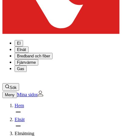
El
Elnät
Bredband och fiber
Fjärrvärme
Gas
Sök
Mina sidor
Meny
Hem
Elnät
Elmätning