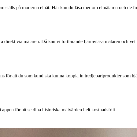
om ställs på moderna elnät. Här kan du läsa mer om elmätaren och de f
a direkt via mätaren. Då kan vi fortfarande fjärravläsa mätaren och vet at
s för att du som kund ska kunna koppla in tredjepartprodukter som hjäl
appen för att se dina historiska mätvärden helt kostnadsfritt.