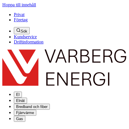
Hoppa till innehåll
Privat
Företag
Sök
Kundservice
Driftinformation
El
Elnät
Bredband och fiber
Fjärrvärme
Gas