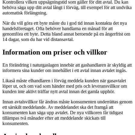
Kontrollera vilken uppsägningstid som gäller för ditt avtal. Du kan
behöva säga upp ditt avtal långt i förväg, till exempel för att undvika
automatisk förlängning.
När du vill göra ett byte måste du i god tid innan kontakta det nya
handelsföretaget. Ofta behöver handlarna en månad för att
genomföra ett byte. Detta bland annat beroende på en ångerfrist om
14 dagar, som du har vid distansavtal.
Information om priser och villkor
En förändring i naturgaslagen innebär att gashandlaren är skyldig att
informera sina kunder om innehållet i ett avtal innan avtalet ingås.
Likaså måste elhandlaren i förväg meddela kunden när gasavtalet
löper ut, och om vad som händer med pris och leveransvillkor om
kunden inte aktivt träffar nytt avtal innan det gamla upphör.
Innan avtalsvillkor får ändras måste konsumenten underrättas genom
ett särskilt meddelande. Av meddelandet ska det framgå att
konsumenten kan säga upp avtalet. De nya villkoren får tidigast
tillämpas två månader efter att meddelande skickats till
konsumenten.