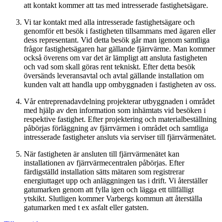
att kontakt kommer att tas med intresserade fastighetsägare.
Vi tar kontakt med alla intresserade fastighetsägare och
genomför ett besök i fastigheten tillsammans med ägaren eller
dess representant. Vid detta besök går man igenom samtliga
frågor fastighetsägaren har gällande fjärrvärme. Man kommer
också överens om var det är lämpligt att ansluta fastigheten
och vad som skall göras rent tekniskt. Efter detta besök
översänds leveransavtal och avtal gällande installation om
kunden valt att handla upp ombyggnaden i fastigheten av oss.
Vår entreprenadavdelning projekterar utbyggnaden i området
med hjälp av den information som inhämtats vid besöken i
respektive fastighet. Efter projektering och materialbeställning
påbörjas förläggning av fjärrvärmen i området och samtliga
intresserade fastigheter ansluts via serviser till fjärrvärmenätet.
När fastigheten är ansluten till fjärrvärmenätet kan
installationen av fjärrvärmecentralen påbörjas. Efter
färdigställd installation sätts mätaren som registrerar
energiuttaget upp och anläggningen tas i drift. Vi återställer
gatumarken genom att fylla igen och lägga ett tillfälligt
ytskikt. Slutligen kommer Varbergs kommun att återställa
gatumarken med t ex asfalt eller gatsten.