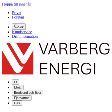
Hoppa till innehåll
Privat
Företag
Sök
Kundservice
Driftinformation
El
Elnät
Bredband och fiber
Fjärrvärme
Gas