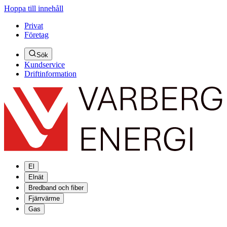
Hoppa till innehåll
Privat
Företag
Sök
Kundservice
Driftinformation
El
Elnät
Bredband och fiber
Fjärrvärme
Gas