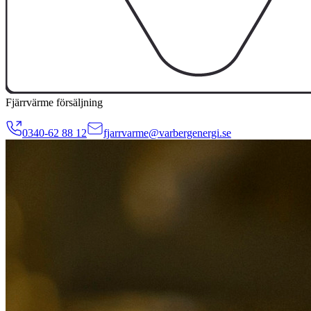
Fjärrvärme försäljning
0340-62 88 12
fjarrvarme@varbergenergi.se