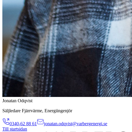
Jonatan Odqvist
Säljledare Fjärrvärme, Energiingenjör
0340-62 88 61
jonatan.odqvist@varbergenergi.se
Till startsidan