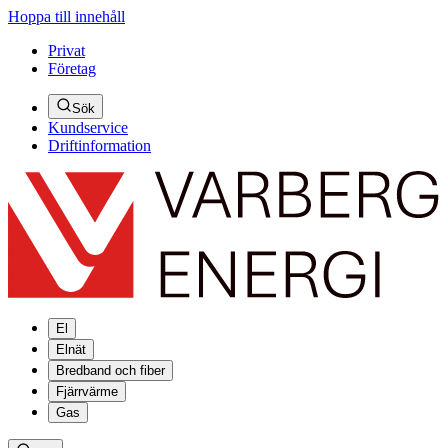
Hoppa till innehåll
Privat
Företag
Sök
Kundservice
Driftinformation
El
Elnät
Bredband och fiber
Fjärrvärme
Gas