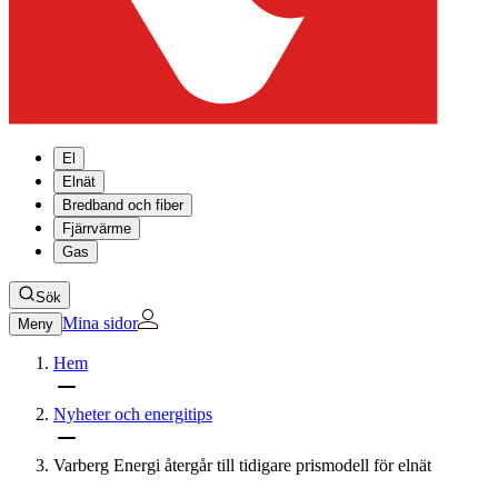
El
Elnät
Bredband och fiber
Fjärrvärme
Gas
Sök
Mina sidor
Meny
Hem
Nyheter och energitips
Varberg Energi återgår till tidigare prismodell för elnät