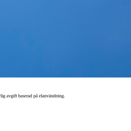
rlig avgift baserad på elanvändning.