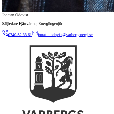
Jonatan Odqvist
Säljledare Fjärrvärme, Energiingenjör
0340-62 88 61
jonatan.odqvist@varbergenergi.se