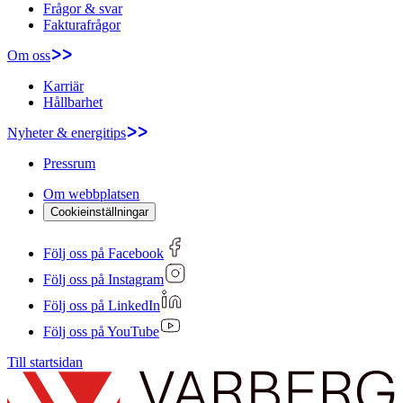
Frågor & svar
Fakturafrågor
Om oss
Karriär
Hållbarhet
Nyheter & energitips
Pressrum
Om webbplatsen
Cookieinställningar
Följ oss på Facebook
Följ oss på Instagram
Följ oss på LinkedIn
Följ oss på YouTube
Till startsidan