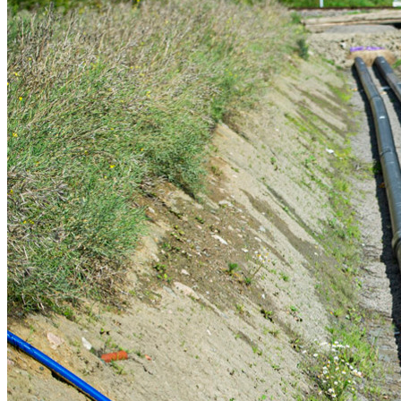
tappvarmvatten och en växlare för att värma upp vattnet i dina
element. Det avsvalnade fjärrvärmevattnet som lämnar ditt hus har
nu en temperatur på ca 40 grader. Det pumpas tillbaka till Södra Cell
där det värms upp på nytt. Så fungerar det - enkelt, smart och
energisparande.
I stort sett hälften av alla svenska hushåll får idag sin värme och sitt
varmvatten från fjärrvärme. Med ökad miljömedvetenhet och med
stigande olje- och elpriser önskar fler och fler få möjlighet att ansluta
sig till ett fjärrvärmenät, vilket innebär en kontinuerlig utbyggnad av
fjärrvärmen i Sverige.