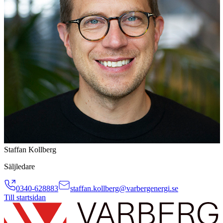
Staffan Kollberg
Säljledare
0340-628883
staffan.kollberg@varbergenergi.se
Till startsidan